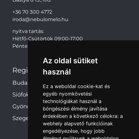
+36 70 300 4772
iroda@nebulomelo.hu
nyitva tartás:
Hétfő-Csütörtök 09:00-17:00
Péntek: 09:00-14:00
Az oldal sütiket
Regionális irodák
használ
Budapest
Ez a weboldal cookie-kat és
egyéb nyomkövetési
Siófok
technológiákat használ a
Gyöngyös
böngészési élmény javítása
érdekében a következő célokra:
a
Szeged
webhely alapvető funkcióinak
engedélyezése
,
hogy jobb
élményt nyújtsunk a weboldalon
,