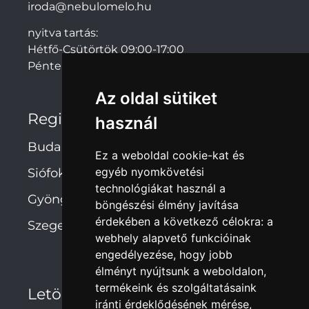
iroda@nebulomelo.hu
nyitva tartás:
Hétfő-Csütörtök 09:00-17:00
Péntek: 09:00-14:00
Az oldal sütiket
Regionális irodák
használ
Budapest
Ez a weboldal cookie-kat és
egyéb nyomkövetési
Siófok
technológiákat használ a
Gyöngyös
böngészési élmény javítása
érdekében a következő célokra:
a
Szeged
webhely alapvető funkcióinak
engedélyezése
,
hogy jobb
élményt nyújtsunk a weboldalon
,
termékeink és szolgáltatásaink
Letöltések
iránti érdeklődésének mérése,