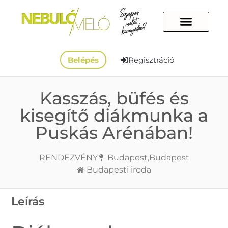
Belépés
Regisztráció
Kasszás, büfés és
kisegítő diákmunka a
Puskás Arénában!
RENDEZVÉNY
Budapest,
Budapest
Budapesti iroda
Leírás