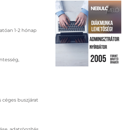
atóan 1-2 hónap
entesség,
 céges buszjárat
se, adatrögzítés