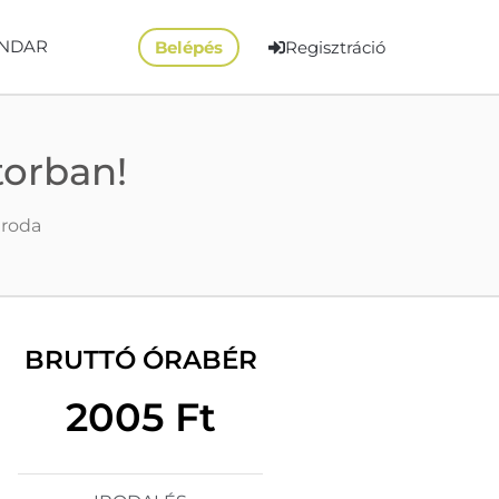
NDAR
Belépés
Regisztráció
torban!
iroda
BRUTTÓ ÓRABÉR
2005 Ft