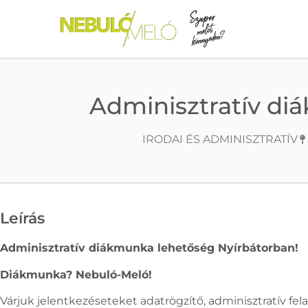
Adminisztratív di
IRODAI ÉS ADMINISZTRATÍV
Leírás
Adminisztratív diákmunka lehetőség Nyírbátorban!
Diákmunka? Nebuló-Meló!
Várjuk jelentkezéseteket adatrögzítő, adminisztratív fel