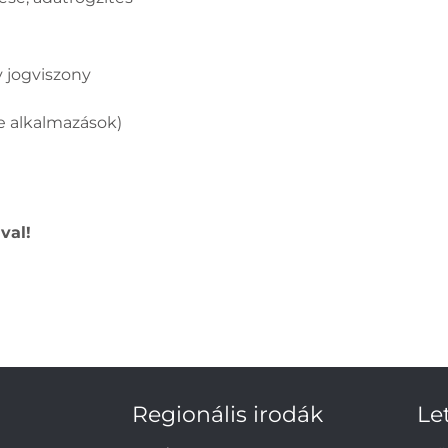
ív jogviszony
e alkalmazások)
val!
Regionális irodák
Le