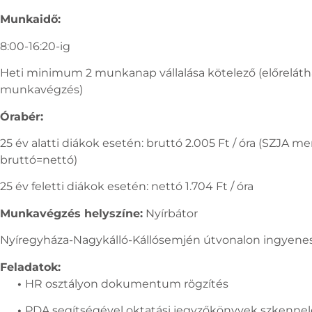
Munkaidő:
8:00-16:20-ig
Heti minimum 2 munkanap vállalása kötelező (előreláth
munkavégzés)
Órabér:
25 év alatti diákok esetén: bruttó 2.005 Ft / óra (SZJA m
bruttó=nettó)
25 év feletti diákok esetén: nettó 1.704 Ft / óra
Munkavégzés helyszíne:
Nyírbátor
Nyíregyháza-Nagykálló-Kállósemjén útvonalon ingyenes
Feladatok:
•
HR osztályon dokumentum rögzítés
•
PDA segítségével oktatási jegyzőkönyvek szkennelé