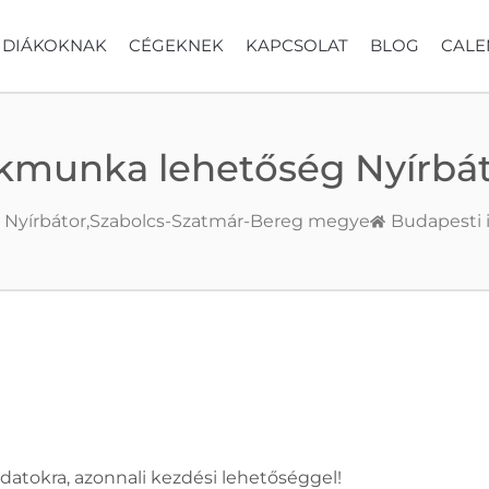
DIÁKOKNAK
CÉGEKNEK
KAPCSOLAT
BLOG
CALE
ákmunka lehetőség Nyírbá
Nyírbátor,
Szabolcs-Szatmár-Bereg megye
Budapesti 
adatokra, azonnali kezdési lehetőséggel!