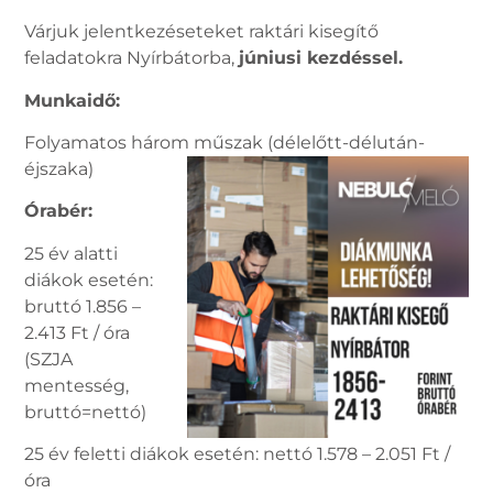
Várjuk jelentkezéseteket raktári kisegítő
feladatokra Nyírbátorba,
júniusi kezdéssel
.
Munkaidő:
Folyamatos három műszak (délelőtt-délután-
éjszaka)
Órabér:
25 év alatti
diákok esetén:
bruttó 1.856 –
2.413 Ft / óra
(SZJA
mentesség,
bruttó=nettó)
25 év feletti diákok esetén: nettó 1.578 – 2.051 Ft /
óra