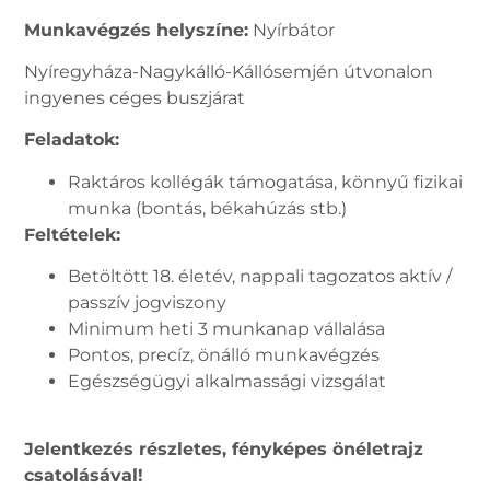
Munkavégzés helyszíne:
Nyírbátor
Nyíregyháza-Nagykálló-Kállósemjén útvonalon
ingyenes céges buszjárat
Feladatok:
Raktáros kollégák támogatása, könnyű fizikai
munka (bontás, békahúzás stb.)
Feltételek:
Betöltött 18. életév, nappali tagozatos aktív /
passzív jogviszony
Minimum heti 3 munkanap vállalása
Pontos, precíz, önálló munkavégzés
Egészségügyi alkalmassági vizsgálat
Jelentkezés részletes, fényképes önéletrajz
csatolásával!