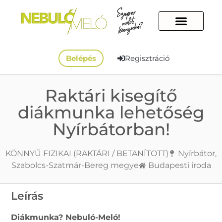
Belépés
Regisztráció
Raktári kisegítő
diákmunka lehetőség
Nyírbátorban!
KÖNNYŰ FIZIKAI (RAKTÁRI / BETANÍTOTT)
Nyírbátor,
Szabolcs-Szatmár-Bereg megye
Budapesti iroda
Leírás
Diákmunka? Nebuló-Meló!