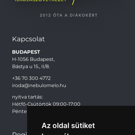
Kapcsolat
BUDAPEST
H-1056 Budapest,
Bástya u 15., II/8.
+36 70 300 4772
iroda@nebulomelo.hu
nyitva tartás:
Hétfő-Csütörtök 09:00-17:00
Péntek: 09:00-14:00
Az oldal sütiket
Regionális irodák