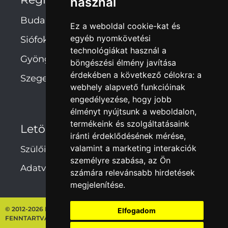
használ
Budapest
Ez a weboldal cookie-kat és
egyéb nyomkövetési
Siófok
technológiákat használ a
Gyöngyös
böngészési élmény javítása
érdekében a következő célokra:
a
Szeged
webhely alapvető funkcióinak
engedélyezése
,
hogy jobb
élményt nyújtsunk a weboldalon
,
termékeink és szolgáltatásaink
Letöltések
iránti érdeklődésének mérése,
valamint a marketing interakciók
Szülői hozzájárulás
személyre szabása
,
az Ön
Adatvédelmi irányelvek
számára relevánsabb hirdetések
megjelenítése
.
© 2012-2026 NEBULÓ-MELÓ ISKOLASZÖVETKEZET – MINDEN JOG
Elfogadom
FENNTARTVA