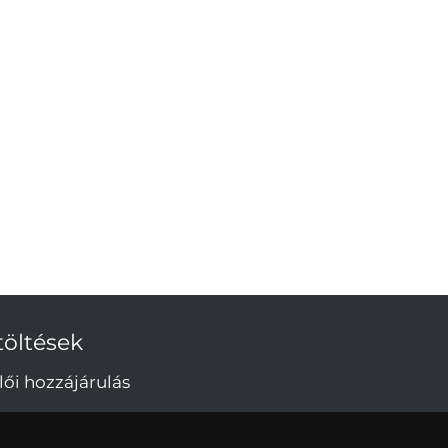
töltések
lői hozzájárulás
tvédelmi irányelvek