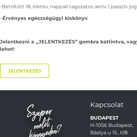
-Betöltött 18. életév, nappali tagozatos aktív / passzív jo
–
Érvényes egészségügyi kiskönyv
Jelentkezni a „JELENTKEZÉS” gombra kattintva, vag
lehet!
JELENTKEZÉS
Kapcsolat
BUDAPEST
H-1056 Budapest,
Bástya u 15., II/8.