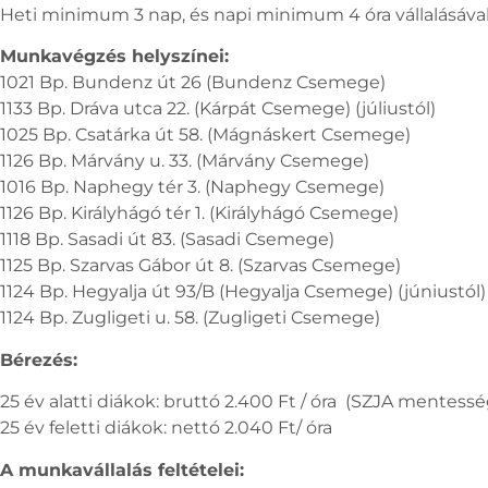
Heti minimum 3 nap, és napi minimum 4 óra vállalásával
Munkavégzés helyszínei:
1021 Bp. Bundenz út 26 (Bundenz Csemege)
1133 Bp. Dráva utca 22. (Kárpát Csemege) (júliustól)
1025 Bp. Csatárka út 58. (Mágnáskert Csemege)
1126 Bp. Márvány u. 33. (Márvány Csemege)
1016 Bp. Naphegy tér 3. (Naphegy Csemege)
1126 Bp. Királyhágó tér 1. (Királyhágó Csemege)
1118 Bp. Sasadi út 83. (Sasadi Csemege)
1125 Bp. Szarvas Gábor út 8. (Szarvas Csemege)
1124 Bp. Hegyalja út 93/B (Hegyalja Csemege) (júniustól)
1124 Bp. Zugligeti u. 58. (Zugligeti Csemege)
Bérezés:
25 év alatti diákok: bruttó 2.400 Ft / óra (SZJA mentess
25 év feletti diákok: nettó 2.040 Ft/ óra
A munkavállalás feltételei: