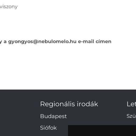
gviszony
y a
gyongyos@nebulomelo.hu
e-mail címen
Regionális irodák
Le
Budapest
Szü
Ada
Siófok