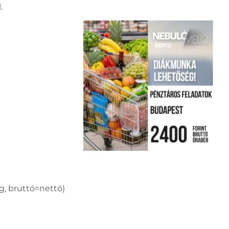
.
ég, bruttó=nettó)