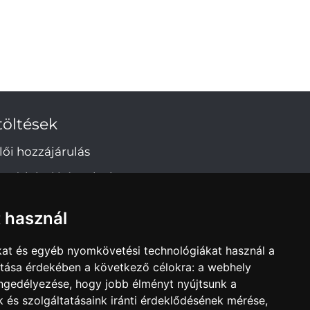
töltések
lői hozzájárulás
tvédelmi irányelvek
t használ
kat és egyéb nyomkövetési technológiákat használ a
ítása érdekében a következő célokra:
a webhely
engedélyezése
,
hogy jobb élményt nyújtsunk a
 és szolgáltatásaink iránti érdeklődésének mérése,