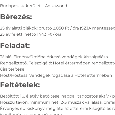
Budapest 4. kerület – Aquaworld
Bérezés:
25 év alatti diákok: bruttó 2.050 Ft / óra (SZJA mentessé
25 év felett: nettó 1.743 Ft / óra
Feladat:
Tálaló: Élményfürdőbe érkező vendégek kiszolgálása
Reggeliztető, Felszolgáló: Hotel éttermében reggeliztető
újra terítése
Host/Hostess: Vendégek fogadása a Hotel éttermében
Feltételek:
Betöltött 16. életév betöltése, nappali tagozatos aktív /
Hosszú távon, minimum heti 2-3 műszak vállalása, pref
Érvényes eü kiskönyv megléte az étteremi kisegítő és r
(segítenünk a beszerzésében)