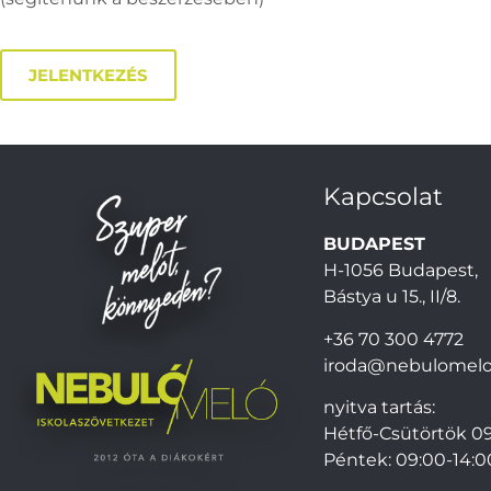
JELENTKEZÉS
Kapcsolat
BUDAPEST
H-1056 Budapest,
Bástya u 15., II/8.
+36 70 300 4772
iroda@nebulomelo
nyitva tartás:
Hétfő-Csütörtök 09
Péntek: 09:00-14:0