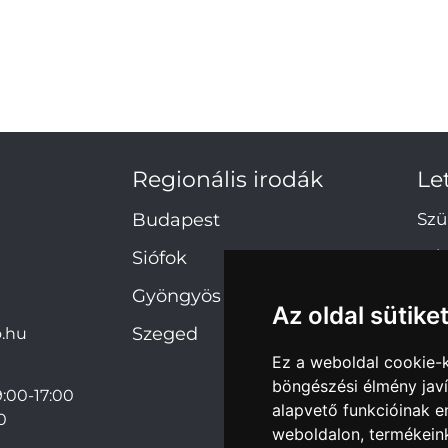
Regionális irodák
Le
Budapest
Szü
Ada
Siófok
Gyöngyös
Az oldal sütike
Szeged
.hu
Ez a weboldal cookie-
böngészési élmény jav
:00-17:00
alapvető funkcióinak 
0
weboldalon
,
termékeink