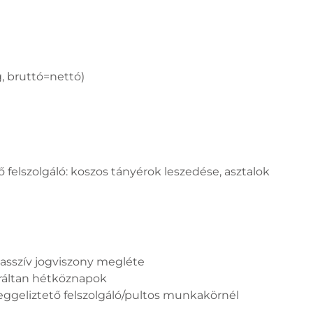
g, bruttó=nettó)
 felszolgáló: koszos tányérok leszedése, asztalok
 passzív jogviszony megléte
eráltan hétköznapok
eggeliztető felszolgáló/pultos munkakörnél