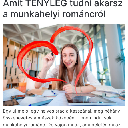
Amit TÉNYLEG tudni akarsz
a munkahelyi románcról
Egy új meló, egy helyes srác a kasszánál, meg néhány
összenevetés a műszak közepén – innen indul sok
munkahelyi románc. De vajon mi az, ami belefér, mi az,