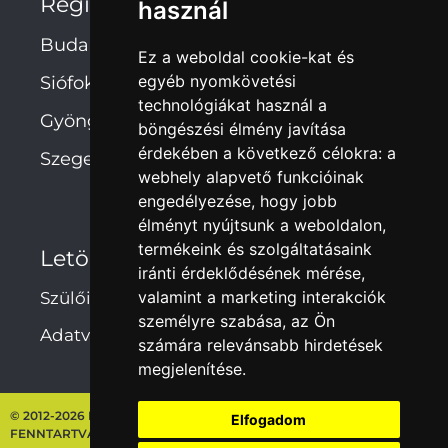
Regionális irodák
használ
Budapest
Ez a weboldal cookie-kat és
egyéb nyomkövetési
Siófok
technológiákat használ a
Gyöngyös
böngészési élmény javítása
érdekében a következő célokra:
a
Szeged
webhely alapvető funkcióinak
engedélyezése
,
hogy jobb
élményt nyújtsunk a weboldalon
,
termékeink és szolgáltatásaink
Letöltések
iránti érdeklődésének mérése,
valamint a marketing interakciók
Szülői hozzájárulás
személyre szabása
,
az Ön
Adatvédelmi irányelvek
számára relevánsabb hirdetések
megjelenítése
.
© 2012-2026 NEBULÓ-MELÓ ISKOLASZÖVETKEZET – MINDEN JOG
Elfogadom
FENNTARTVA