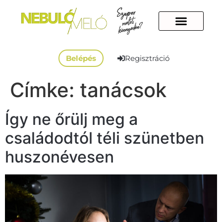
Belépés
Regisztráció
Címke:
tanácsok
Így ne őrülj meg a
családodtól téli szünetben
huszonévesen