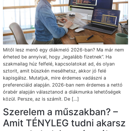
Mitől lesz menő egy diákmeló 2026-ban? Ma már nem
érheted be annyival, hogy „legalább fizetnek”. Ha
szakmailag húz felfelé, kapcsolatokat ad, és olyan
sztorit, amit büszkén mesélhetsz, akkor jó felé
kapisgálsz. Mutatjuk, mire érdemes vadászni a
preferenciáid alapján. 2026-ban nem érdemes a nettó
órabér alapján választanod a diákmunka lehetőségek
közül. Persze, az is számít. De […]
Szerelem a műszakban? –
Amit TÉNYLEG tudni akarsz