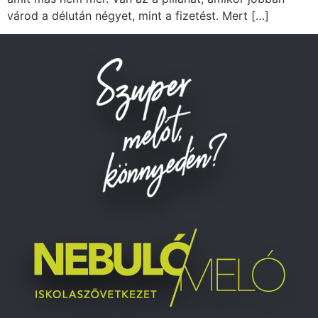
várod a délután négyet, mint a fizetést. Mert […]