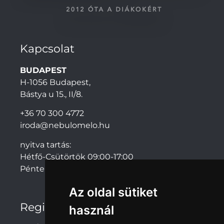
Kapcsolat
BUDAPEST
H-1056 Budapest,
Bástya u 15., II/8.
+36 70 300 4772
iroda@nebulomelo.hu
nyitva tartás:
Hétfő-Csütörtök 09:00-17:00
Péntek: 09:00-14:00
Az oldal sütiket
Regionális irodák
használ