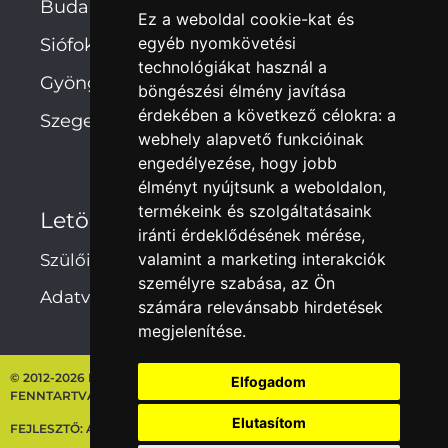
Budapest
Ez a weboldal cookie-kat és
egyéb nyomkövetési
Siófok
technológiákat használ a
Gyöngyös
böngészési élmény javítása
érdekében a következő célokra:
a
Szeged
webhely alapvető funkcióinak
engedélyezése
,
hogy jobb
élményt nyújtsunk a weboldalon
,
termékeink és szolgáltatásaink
Letöltések
iránti érdeklődésének mérése,
valamint a marketing interakciók
Szülői hozzájárulás
személyre szabása
,
az Ön
Adatvédelmi irányelvek
számára relevánsabb hirdetések
megjelenítése
.
© 2012-2026 NEBULÓ-MELÓ ISKOLASZÖVETKEZET – MINDEN JOG
Elfogadom
FENNTARTVA
Elutasítom
FEJLESZTŐ:
ARTDEPT.HU