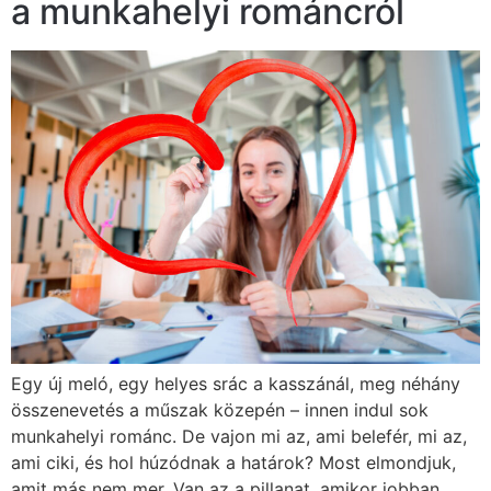
a munkahelyi románcról
Egy új meló, egy helyes srác a kasszánál, meg néhány
összenevetés a műszak közepén – innen indul sok
munkahelyi románc. De vajon mi az, ami belefér, mi az,
ami ciki, és hol húzódnak a határok? Most elmondjuk,
amit más nem mer. Van az a pillanat, amikor jobban