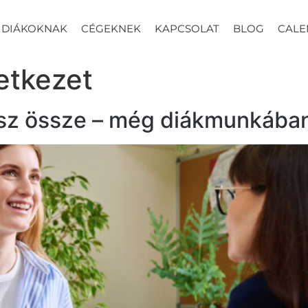
DIÁKOKNAK
CÉGEKNEK
KAPCSOLAT
BLOG
CALE
etkezet
llsz össze – még diákmunkába