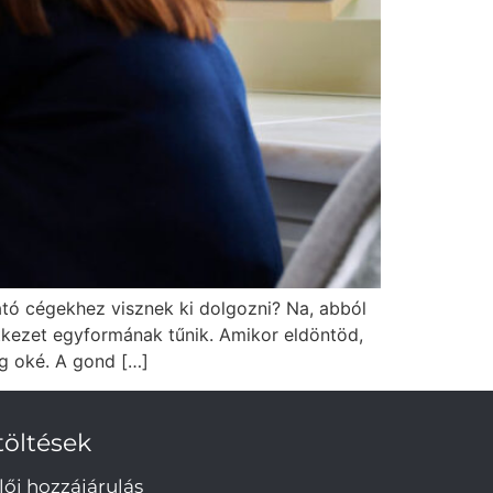
ató cégekhez visznek ki dolgozni? Na, abból
tkezet egyformának tűnik. Amikor eldöntöd,
ig oké. A gond […]
töltések
lői hozzájárulás