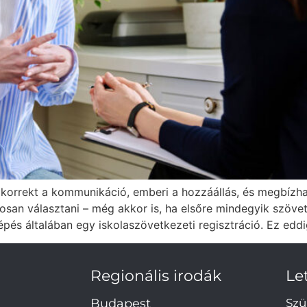
l korrekt a kommunikáció, emberi a hozzáállás, és megbízh
san választani – még akkor is, ha elsőre mindegyik szöve
 lépés általában egy iskolaszövetkezeti regisztráció. Ez edd
Regionális irodák
Le
Budapest
Szü