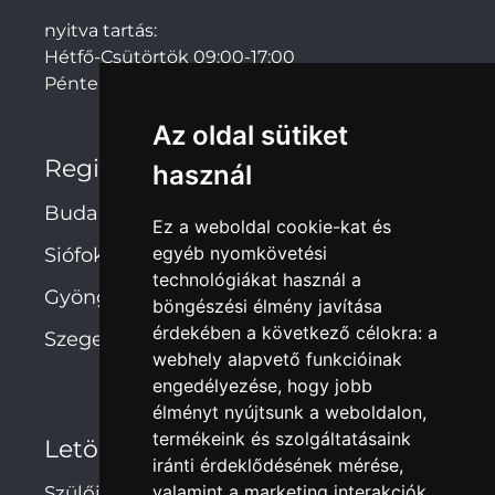
nyitva tartás:
Hétfő-Csütörtök 09:00-17:00
Péntek: 09:00-14:00
Az oldal sütiket
Regionális irodák
használ
Budapest
Ez a weboldal cookie-kat és
egyéb nyomkövetési
Siófok
technológiákat használ a
Gyöngyös
böngészési élmény javítása
érdekében a következő célokra:
a
Szeged
webhely alapvető funkcióinak
engedélyezése
,
hogy jobb
élményt nyújtsunk a weboldalon
,
termékeink és szolgáltatásaink
Letöltések
iránti érdeklődésének mérése,
valamint a marketing interakciók
Szülői hozzájárulás