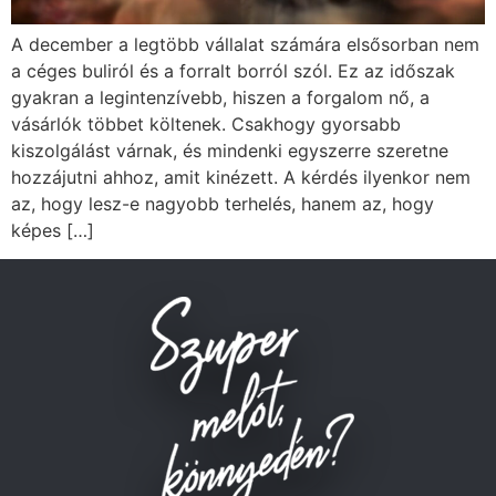
A december a legtöbb vállalat számára elsősorban nem
a céges buliról és a forralt borról szól. Ez az időszak
gyakran a legintenzívebb, hiszen a forgalom nő, a
vásárlók többet költenek. Csakhogy gyorsabb
kiszolgálást várnak, és mindenki egyszerre szeretne
hozzájutni ahhoz, amit kinézett. A kérdés ilyenkor nem
az, hogy lesz-e nagyobb terhelés, hanem az, hogy
képes […]