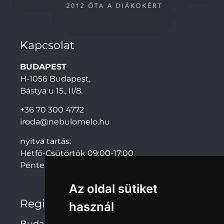
Kapcsolat
BUDAPEST
H-1056 Budapest,
Bástya u 15., II/8.
+36 70 300 4772
iroda@nebulomelo.hu
nyitva tartás:
Hétfő-Csütörtök 09:00-17:00
Péntek: 09:00-14:00
Az oldal sütiket
Regionális irodák
használ