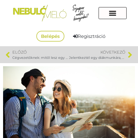
Belépés
Regisztráció
ELŐZŐ
KÖVETKEZŐ
Cégvezetőknek: mitől lesz egy diákmunkásod 2 hét után megbízható munkaerő?
Jelentkeztél egy diákmunkára, de nem kaptál választ? Így kerülheted el a teljes rádiócsendet