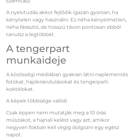
számítasz.
A nyelvtudás akkor fejlődik igazán gyorsan, ha
kénytelen vagy használni. Ez néha kényelmetlen,
néha fárasztó, de hosszú távon pontosan ebből
tanulsz a legtöbbet.
A tengerpart
munkaideje
A közösségi médiában gyakran látni naplementés
fotókat, hajókirándulásokat és tengerparti
koktélokat.
A képek többsége valódi.
Csak éppen nem mutatják meg a 10 órás
műszakot, a hajnali kelést vagy azt, amikor
negyven fokban kell végig dolgozni egy egész
napot.