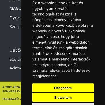
Budapest
Ez a weboldal cookie-kat és
egyéb nyomkövetési
Siófok
technológiákat használ a
Gyöngyös
böngészési élmény javítása
érdekében a következő célokra:
a
Szeged
webhely alapvető funkcióinak
engedélyezése
,
hogy jobb
élményt nyújtsunk a weboldalon
,
termékeink és szolgáltatásaink
Letöltések
iránti érdeklődésének mérése,
valamint a marketing interakciók
Szülői hozzájárulás
személyre szabása
,
az Ön
Adatvédelmi irányelvek
számára relevánsabb hirdetések
megjelenítése
.
© 2012-2026 NEBULÓ-MELÓ ISKOLASZÖVETKEZET – MINDEN JOG
Elfogadom
FENNTARTVA
Elutasítom
FEJLESZTŐ:
ARTDEPT.HU