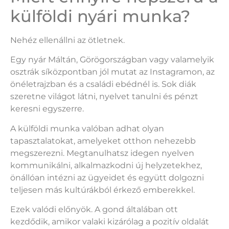
külföldi nyári munka?
Nehéz ellenállni az ötletnek.
Egy nyár Máltán, Görögországban vagy valamelyik
osztrák síközpontban jól mutat az Instagramon, az
önéletrajzban és a családi ebédnél is. Sok diák
szeretne világot látni, nyelvet tanulni és pénzt
keresni egyszerre.
A külföldi munka valóban adhat olyan
tapasztalatokat, amelyeket otthon nehezebb
megszerezni. Megtanulhatsz idegen nyelven
kommunikálni, alkalmazkodni új helyzetekhez,
önállóan intézni az ügyeidet és együtt dolgozni
teljesen más kultúrákból érkező emberekkel.
Ezek valódi előnyök. A gond általában ott
kezdődik, amikor valaki kizárólag a pozitív oldalát