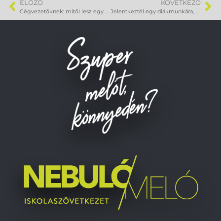
ELŐZŐ
KÖVETKEZŐ
Cégvezetőknek: mitől lesz egy diákmunkásod 2 hét után megbízható munkaerő?
Jelentkeztél egy diákmunkára, de nem kaptál választ? Így kerülheted el a teljes rádiócsendet