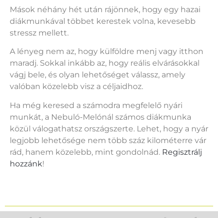
Mások néhány hét után rájönnek, hogy egy hazai
diákmunkával többet kerestek volna, kevesebb
stressz mellett.
A lényeg nem az, hogy külföldre menj vagy itthon
maradj. Sokkal inkább az, hogy reális elvárásokkal
vágj bele, és olyan lehetőséget válassz, amely
valóban közelebb visz a céljaidhoz.
Ha még keresed a számodra megfelelő nyári
munkát, a Nebuló-Melónál számos diákmunka
közül válogathatsz országszerte. Lehet, hogy a nyár
legjobb lehetősége nem több száz kilométerre vár
rád, hanem közelebb, mint gondolnád.
Regisztrálj
hozzánk
!