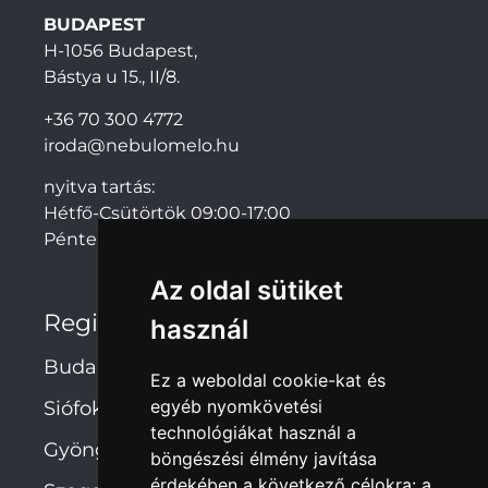
BUDAPEST
H-1056 Budapest,
Bástya u 15., II/8.
+36 70 300 4772
iroda@nebulomelo.hu
nyitva tartás:
Hétfő-Csütörtök 09:00-17:00
Péntek: 09:00-14:00
Az oldal sütiket
Regionális irodák
használ
Budapest
Ez a weboldal cookie-kat és
egyéb nyomkövetési
Siófok
technológiákat használ a
Gyöngyös
böngészési élmény javítása
érdekében a következő célokra:
a