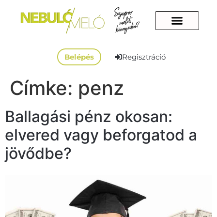
Belépés
Regisztráció
Címke:
penz
Ballagási pénz okosan:
elvered vagy beforgatod a
jövődbe?