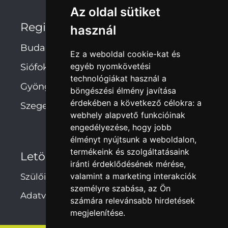
Az oldal sütiket
Regionális irodák
használ
Budapest
Ez a weboldal cookie-kat és
egyéb nyomkövetési
Siófok
technológiákat használ a
Gyöngyös
böngészési élmény javítása
érdekében a következő célokra:
a
Szeged
webhely alapvető funkcióinak
engedélyezése
,
hogy jobb
élményt nyújtsunk a weboldalon
,
termékeink és szolgáltatásaink
Letöltések
iránti érdeklődésének mérése,
valamint a marketing interakciók
Szülői hozzájárulás
személyre szabása
,
az Ön
Adatvédelmi irányelvek
számára relevánsabb hirdetések
megjelenítése
.