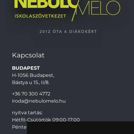
Kapcsolat
BUDAPEST
H-1056 Budapest,
Bástya u 15., II/8.
+36 70 300 4772
iroda@nebulomelo.hu
nyitva tartás:
Hétfő-Csütörtök 09:00-17:00
Péntek: 09:00-14:00