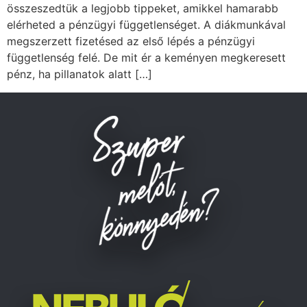
összeszedtük a legjobb tippeket, amikkel hamarabb
elérheted a pénzügyi függetlenséget. A diákmunkával
megszerzett fizetésed az első lépés a pénzügyi
függetlenség felé. De mit ér a keményen megkeresett
pénz, ha pillanatok alatt […]