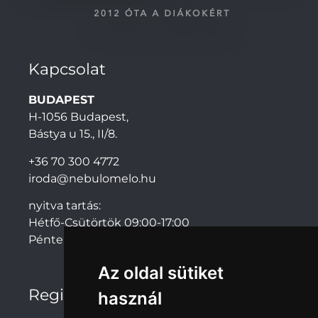
Kapcsolat
BUDAPEST
H-1056 Budapest,
Bástya u 15., II/8.
+36 70 300 4772
iroda@nebulomelo.hu
nyitva tartás:
Hétfő-Csütörtök 09:00-17:00
Péntek: 09:00-14:00
Az oldal sütiket
Regionális irodák
használ