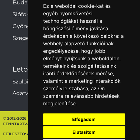
Budapest
Ez a weboldal cookie-kat és
egyéb nyomkövetési
Siófok
technológiákat használ a
Gyöngyös
böngészési élmény javítása
érdekében a következő célokra:
a
Szeged
webhely alapvető funkcióinak
engedélyezése
,
hogy jobb
élményt nyújtsunk a weboldalon
,
termékeink és szolgáltatásaink
Letöltések
iránti érdeklődésének mérése,
valamint a marketing interakciók
Szülői hozzájárulás
személyre szabása
,
az Ön
Adatvédelmi irányelvek
számára relevánsabb hirdetések
megjelenítése
.
© 2012-2026 NEBULÓ-MELÓ ISKOLASZÖVETKEZET – MINDEN JOG
Elfogadom
FENNTARTVA
Elutasítom
FEJLESZTŐ:
ARTDEPT.HU