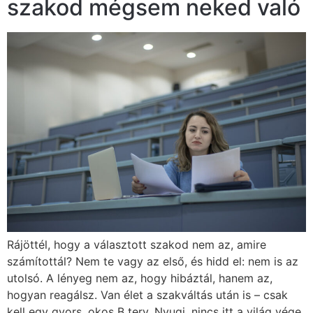
szakod mégsem neked való
Rájöttél, hogy a választott szakod nem az, amire
számítottál? Nem te vagy az első, és hidd el: nem is az
utolsó. A lényeg nem az, hogy hibáztál, hanem az,
hogyan reagálsz. Van élet a szakváltás után is – csak
kell egy gyors, okos B terv. Nyugi, nincs itt a világ vége