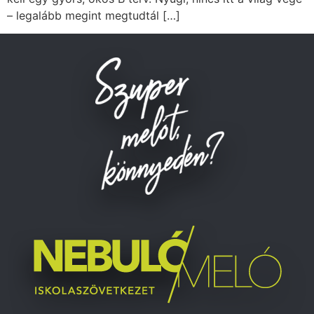
– legalább megint megtudtál […]