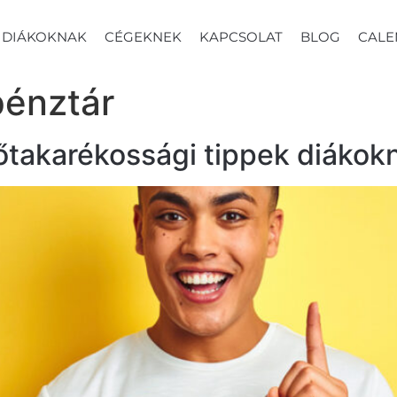
DIÁKOKNAK
CÉGEKNEK
KAPCSOLAT
BLOG
CALE
énztár
lőtakarékossági tippek diákok