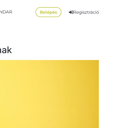
NDAR
Belépés
Regisztráció
nak