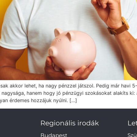
ak akkor lehet, ha nagy pénzzel játszol. Pedig már havi 5-1
g nagysága, hanem hogy jó pénzügyi szokásokat alakíts ki:
gyan érdemes hozzájuk nyúlni. […]
Regionális irodák
Le
Budapest
Szü