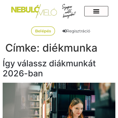
Belépés
Regisztráció
Címke:
diékmunka
Így válassz diákmunkát
2026-ban