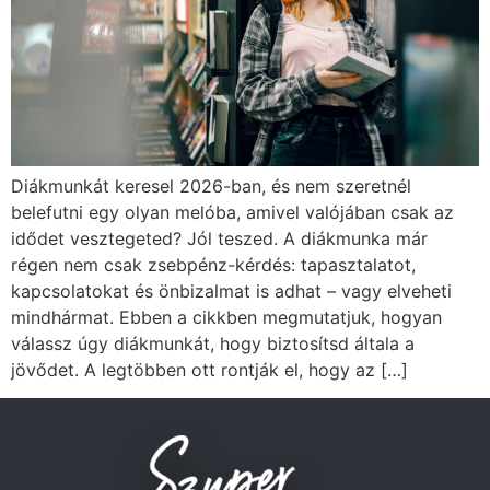
Diákmunkát keresel 2026-ban, és nem szeretnél
belefutni egy olyan melóba, amivel valójában csak az
idődet vesztegeted? Jól teszed. A diákmunka már
régen nem csak zsebpénz-kérdés: tapasztalatot,
kapcsolatokat és önbizalmat is adhat – vagy elveheti
mindhármat. Ebben a cikkben megmutatjuk, hogyan
válassz úgy diákmunkát, hogy biztosítsd általa a
jövődet. A legtöbben ott rontják el, hogy az […]