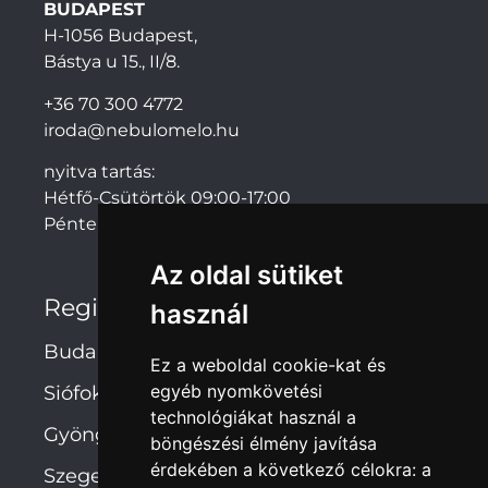
BUDAPEST
H-1056 Budapest,
Bástya u 15., II/8.
+36 70 300 4772
iroda@nebulomelo.hu
nyitva tartás:
Hétfő-Csütörtök 09:00-17:00
Péntek: 09:00-14:00
Az oldal sütiket
Regionális irodák
használ
Budapest
Ez a weboldal cookie-kat és
egyéb nyomkövetési
Siófok
technológiákat használ a
Gyöngyös
böngészési élmény javítása
érdekében a következő célokra:
a
Szeged