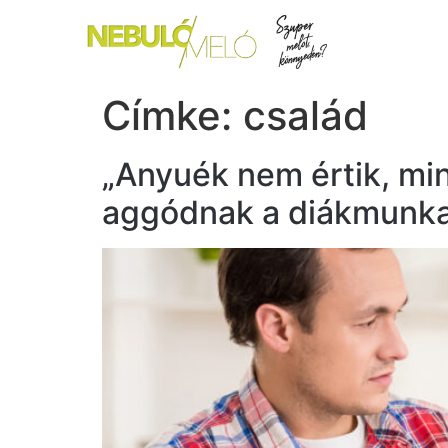
Címke:
család
„Anyuék nem értik, mi
aggódnak a diákmunka