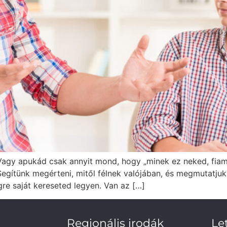
 Vagy apukád csak annyit mond, hogy „minek ez neked, fiam,
 Segítünk megérteni, mitől félnek valójában, és megmutatj
re saját kereseted legyen. Van az […]
Regionális irodák
Le