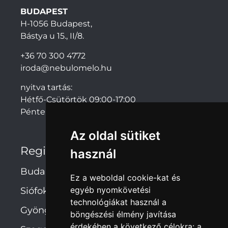
BUDAPEST
H-1056 Budapest,
Bástya u 15., II/8.
+36 70 300 4772
iroda@nebulomelo.hu
nyitva tartás:
Hétfő-Csütörtök 09:00-17:00
Péntek: 09:00-14:00
Az oldal sütiket
Regionális irodák
használ
Budapest
Ez a weboldal cookie-kat és
egyéb nyomkövetési
Siófok
technológiákat használ a
Gyöngyös
böngészési élmény javítása
érdekében a következő célokra:
a